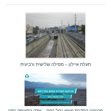
תעלת איילון – מסילה שלישית ורביעית
פרויקט הסדרת מוצא נחל רחם – שדה התעופה רמון